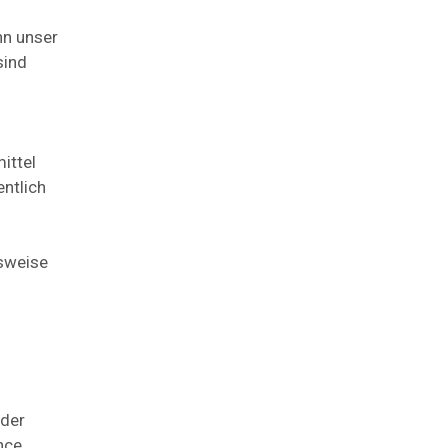
nn unser
sind
ittel
entlich
lsweise
 der
nce