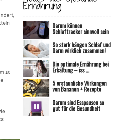
Ernährung
indert,
teln
Darum können
Schlaftracker sinnvoll sein
So stark hängen Schlaf und
Darm wirklich zusammen!
Die optimale Ernährung bei
Erkältung – iss ...
ismus
ne
5 erstaunliche Wirkungen
von Bananen + Rezepte
Darum sind Esspausen so
gut für die Gesundheit
wie
ts