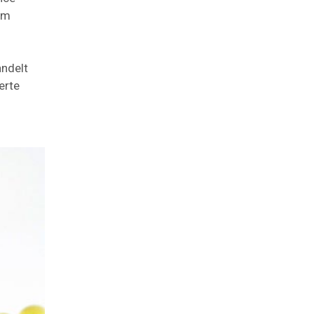
em
andelt
erte