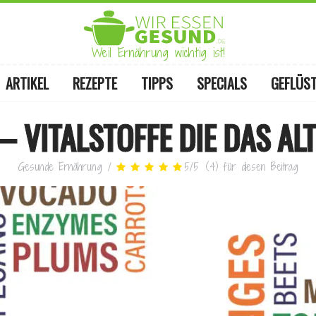
Weil Ernährung wichtig ist!
ARTIKEL
REZEPTE
TIPPS
SPECIALS
GEFLÜS
– VITALSTOFFE DIE DAS A
Gesunde Ernährung
/
5
/
5
(
4
)
für diesen Beitrag