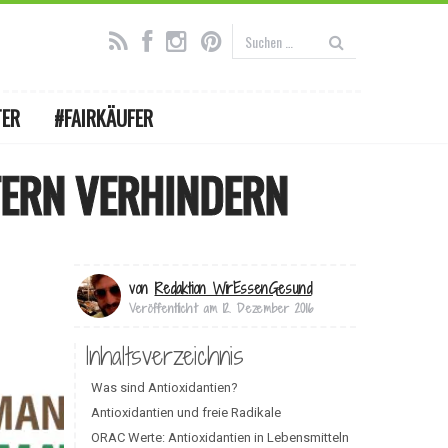
TER
#FAIRKÄUFER
LTERN VERHINDERN
von
Redaktion WirEssenGesund
Veröffentlicht am
12. Dezember 2016
Inhaltsverzeichnis
Was sind Antioxidantien?
Antioxidantien und freie Radikale
ORAC Werte: Antioxidantien in Lebensmitteln