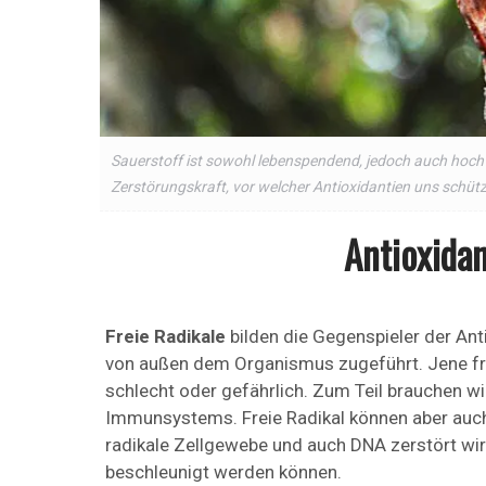
Sauerstoff ist sowohl lebenspendend, jedoch auch hoch r
Zerstörungskraft, vor welcher Antioxidantien uns schüt
Antioxidan
Freie Radikale
bilden die Gegenspieler der Ant
von außen dem Organismus zugeführt. Jene frei
schlecht oder gefährlich. Zum Teil brauchen wi
Immunsystems. Freie Radikal können aber auch
radikale Zellgewebe und auch DNA zerstört wi
beschleunigt werden können.