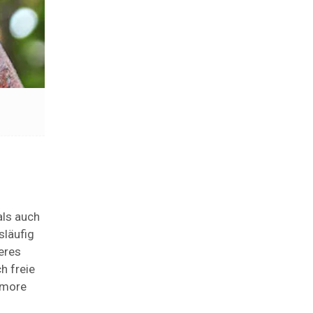
als auch
släufig
eres
h freie
umore