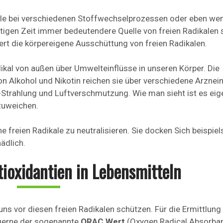
kale bei verschiedenen Stoffwechselprozessen oder eben we
utigen Zeit immer bedeutendere Quelle von freien Radikalen 
ert die körpereigene Ausschüttung von freien Radikalen.
ikal von außen über Umwelteinflüsse in unseren Körper. Die
 Von Alkohol und Nikotin reichen sie über verschiedene Arzneim
-Strahlung und Luftverschmutzung. Wie man sieht ist es eig
szuweichen.
e freien Radikale zu neutralisieren. Sie docken Sich beispie
ädlich.
ioxidantien in Lebensmitteln
uns vor diesen freien Radikalen schützen. Für die Ermittlung
 gerne der sogenannte
ORAC Wert
(Oxygen Radical Absorba