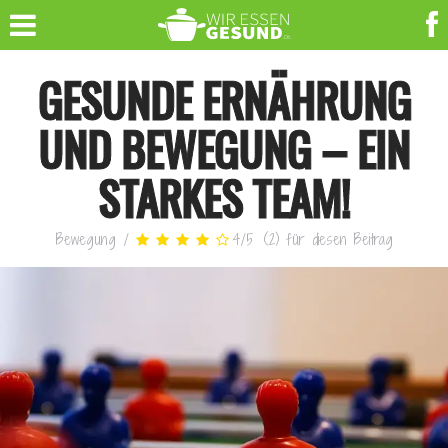
GESUNDE ERNÄHRUNG
UND BEWEGUNG – EIN
STARKES TEAM!
Bewegung
/
4
/
5
(
2
)
für diesen Beitrag