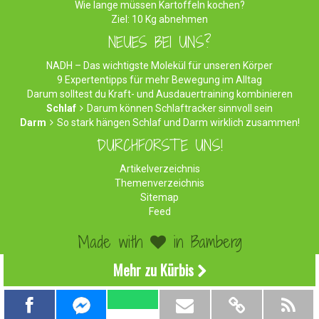
Wie lange müssen Kartoffeln kochen?
Ziel: 10 Kg abnehmen
NEUES BEI UNS?
NADH – Das wichtigste Molekül für unseren Körper
9 Expertentipps für mehr Bewegung im Alltag
Darum solltest du Kraft- und Ausdauertraining kombinieren
Schlaf
Darum können Schlaftracker sinnvoll sein
Darm
So stark hängen Schlaf und Darm wirklich zusammen!
DURCHFORSTE UNS!
Artikelverzeichnis
Themenverzeichnis
Sitemap
Feed
Made with
in Bamberg
©2026 WirEssenGesund.de - Gesunde Ernährung & leckere
Mehr zu Kürbis
Rezepte!
Impressum
|
Datenschutz
|
Werben