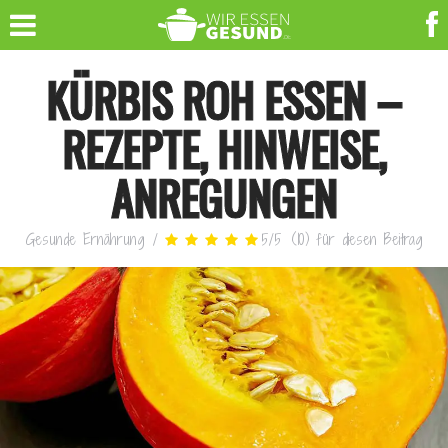
KÜRBIS ROH ESSEN –
REZEPTE, HINWEISE,
ANREGUNGEN
Gesunde Ernährung
/
5
/
5
(
10
)
für diesen Beitrag