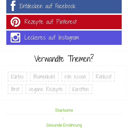
Entdecken auf Facebook
Rezepte auf Pinterest
Leckeres auf Instagram
Verwandte Themen?
Kürbis
Blumenkohl
roh essen
Rohkost
Brot
vegane Rezepte
Karotten
Startseite
Gesunde Ernährung