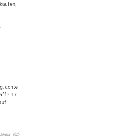
kaufen,
e
g, achte
affe dir
auf
Januar 2023