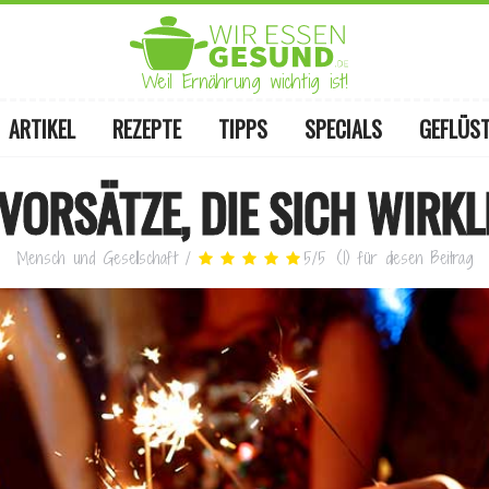
Weil Ernährung wichtig ist!
ARTIKEL
REZEPTE
TIPPS
SPECIALS
GEFLÜS
VORSÄTZE, DIE SICH WIRKL
Mensch und Gesellschaft
/
5
/
5
(
1
)
für diesen Beitrag