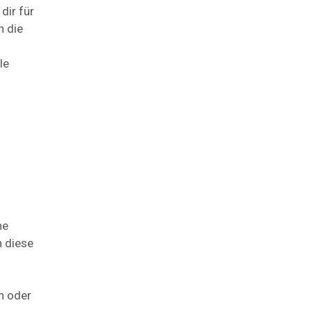
dir für
h die
le
ne
n diese
n oder