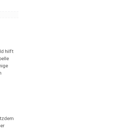
 hilft
belle
nige
n
rotzdem
wer