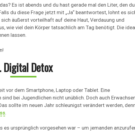
as? Es ist abends und du hast gerade mal den Liter, den du 
lls du diese Frage jetzt mit „Ja“ beantwortest, lohnt es sic
 sich äußerst vorteilhaft auf deine Haut, Verdauung und
, wie viel dein Körper tatsachlich am Tag benötigt. Die idea
hnen lassen.
n!
. Digital Detox
eit vor dem Smartphone, Laptop oder Tablet. Eine
h sind bei Jugendlichen nicht unüblich. Doch auch Erwachse
 Das sollte im neuen Jahr schleunigst verändert werden, den
ess
.
as es ursprünglich vorgesehen war – um jemanden anzurufe