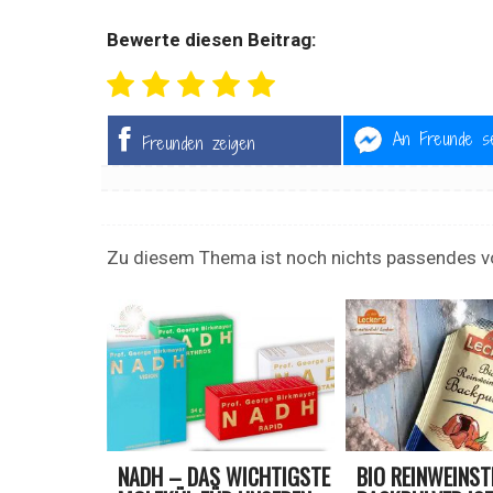
Bewerte diesen Beitrag:
An Freunde s
Freunden zeigen
Zu diesem Thema ist noch nichts passendes v
NADH – DAS WICHTIGSTE
BIO REINWEINST