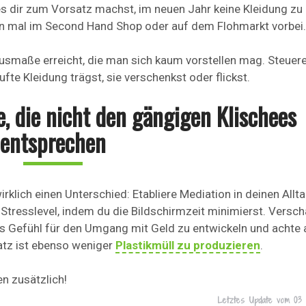
es dir zum Vorsatz machst, im neuen Jahr keine Kleidung zu 
n mal im Second Hand Shop oder auf dem Flohmarkt vorbei.
usmaße erreicht, die man sich kaum vorstellen mag. Steuer
e Kleidung trägst, sie verschenkst oder flickst.
e, die nicht den gängigen Klischees
entsprechen
klich einen Unterschied: Etabliere Mediation in deinen Allta
tresslevel, indem du die Bildschirmzeit minimierst. Versch
es Gefühl für den Umgang mit Geld zu entwickeln und achte 
atz ist ebenso weniger
Plastikmüll zu produzieren
.
n zusätzlich!
Letztes Update vom
03 