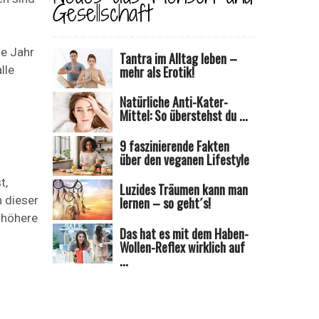
Gesellschaft
ue Jahr
Tantra im Alltag leben –
lle
mehr als Erotik!
Natürliche Anti-Kater-
Mittel: So überstehst du ...
9 faszinierende Fakten
über den veganen Lifestyle
t,
Luzides Träumen kann man
n dieser
lernen – so geht´s!
 höhere
Das hat es mit dem Haben-
Wollen-Reflex wirklich auf
...