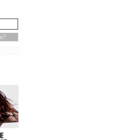
ch?
NE