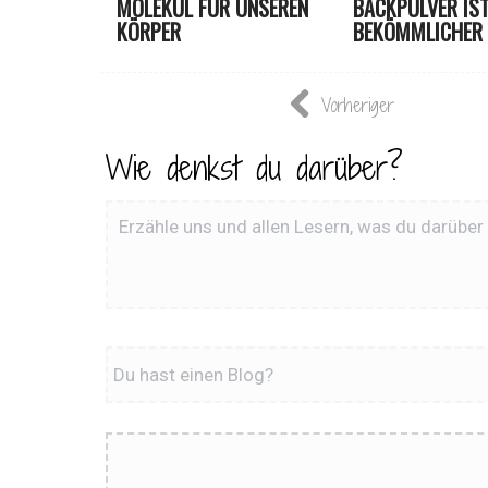
MOLEKÜL FÜR UNSEREN
BACKPULVER IS
KÖRPER
BEKÖMMLICHER U
Vorheriger
Wie denkst du darüber?