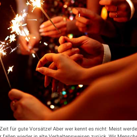
eit für gute Vorsätze! Aber wer kennt es nicht: Meist werde
r fallen wieder in alte Verhaltensweisen zurück. Wir Mensch