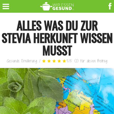
ALLES WAS DU ZUR
STEVIA HERKUNFT WISSEN
MUSST
Gesunde Ernährung
/
5
/
5
(
2
)
für diesen Beitrag