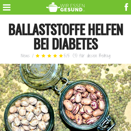
BALLASTSTOFFE HELFEN
BEI DIABETES
News
/
5
/
5
(
3
)
für diesen Beitrag