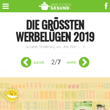
DIE GRÖSSTEN W
ERBELÜGEN 2019
Gesunde Ernährung aus dem Netz
-
0
2/
7
zurück
weiter