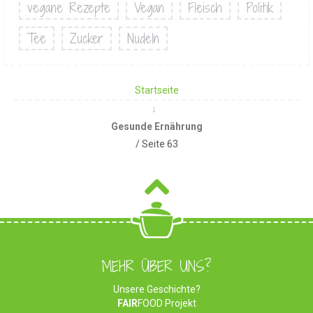
vegane Rezepte
Vegan
Fleisch
Politik
Tee
Zucker
Nudeln
Startseite
Gesunde Ernährung
/ Seite 63
MEHR ÜBER UNS?
Unsere Geschichte?
FAIR
FOOD Projekt