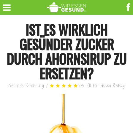
IST ES WIRKLICH
GESÜNDER ZUCKER
DURCH AHORNSIRUP ZU
ERSETZEN?
Gesunde Ernährung
/
5
/
5
(
1
)
für diesen Beitrag