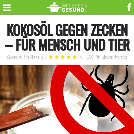
KOKOSÖL GEGEN ZECKEN
– FÜR MENSCH UND TIER
Gesunde Ernährung
/
5
/
5
(
20
)
für diesen Beitrag