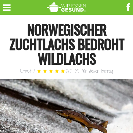
NORWEGISCHER
ZUCHTLACHS BEDROHT
WILDLACHS
Umwelt
/
5
/
5
(
9
)
für diesen Beitrag