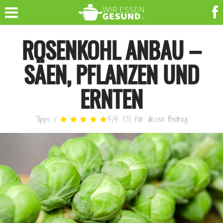
ROSENKOHL ANBAU –
SÄEN, PFLANZEN UND
ERNTEN
Tipps
/
5
/
5
(
3
)
für diesen Beitrag