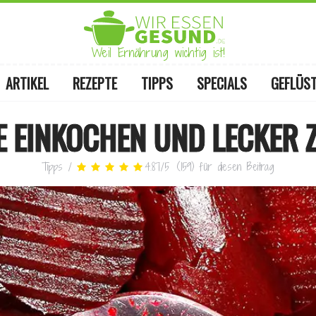
Weil Ernährung wichtig ist!
ARTIKEL
REZEPTE
TIPPS
SPECIALS
GEFLÜS
E EINKOCHEN UND LECKER 
Tipps
/
4.87
/
5
(
159
)
für diesen Beitrag