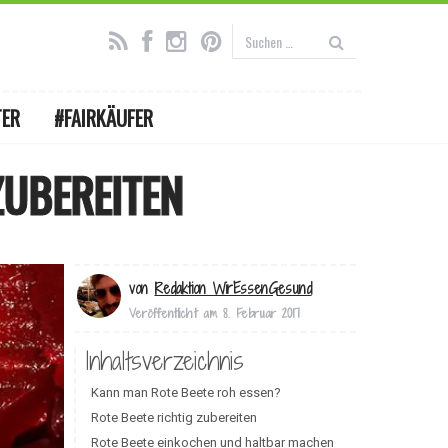
TER
#FAIRKÄUFER
ZUBEREITEN
von
Redaktion WirEssenGesund
Veröffentlicht am
8. Februar 2017
Inhaltsverzeichnis
Kann man Rote Beete roh essen?
Rote Beete richtig zubereiten
Rote Beete einkochen und haltbar machen