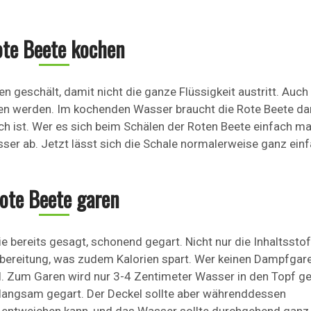
te Beete kochen
 geschält, damit nicht die ganze Flüssigkeit austritt. Auch
en werden. Im kochenden Wasser braucht die Rote Beete da
ch ist. Wer es sich beim Schälen der Roten Beete einfach m
ser ab. Jetzt lässt sich die Schale normalerweise ganz ein
ote Beete garen
ie bereits gesagt, schonend gegart. Nicht nur die Inhaltssto
Zubereitung, was zudem Kalorien spart. Wer keinen Dampfgar
kel. Zum Garen wird nur 3-4 Zentimeter Wasser in den Topf 
langsam gegart. Der Deckel sollte aber währenddessen
entweichen kann, und das Wasser sollte durchgehend ganz 