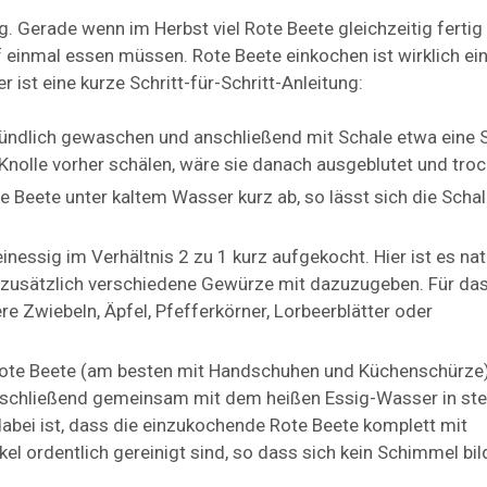
g. Gerade wenn im Herbst viel Rote Beete gleichzeitig fertig 
f einmal essen müssen. Rote Beete einkochen ist wirklich ei
er ist eine kurze Schritt-für-Schritt-Anleitung:
ründlich gewaschen und anschließend mit Schale etwa eine 
Knolle vorher schälen, wäre sie danach ausgeblutet und troc
 Beete unter kaltem Wasser kurz ab, so lässt sich die Scha
essig im Verhältnis 2 zu 1 kurz aufgekocht. Hier ist es nat
 zusätzlich verschiedene Gewürze mit dazuzugeben. Für da
e Zwiebeln, Äpfel, Pfefferkörner, Lorbeerblätter oder
ote Beete (am besten mit Handschuhen und Küchenschürze)
nschließend gemeinsam mit dem heißen Essig-Wasser in steri
abei ist, dass die einzukochende Rote Beete komplett mit
kel ordentlich gereinigt sind, so dass sich kein Schimmel bi