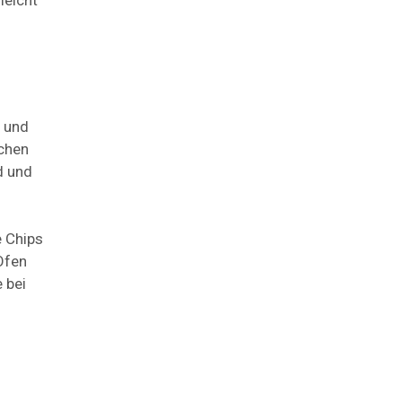
n und
ichen
d und
e Chips
Ofen
 bei