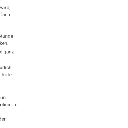
wird,
nfach
Stunde
ken.
le ganz
ürlich
s Rote
 in
lisierte
lden