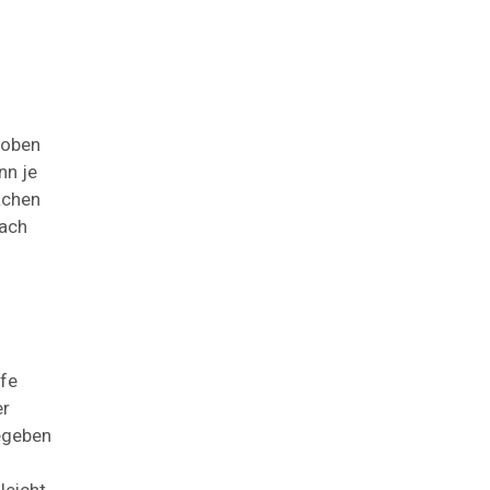
 oben
nn je
achen
fach
ffe
er
gegeben
leicht