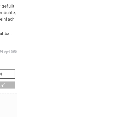
 gefüllt
 möchte,
 einfach
ltbar.
29 April 2020
ch?