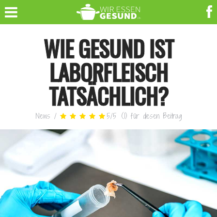
WIE GESUND IST
LABORFLEISCH
TATSÄCHLICH?
News
/
5
/
5
(
1
)
für diesen Beitrag