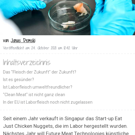
von
Jonas Demski
Veröffentlicht am
24. Oktober 2021 um 12:42 Uhr
Inhaltsverzeichnis
Das "Fleisch der Zukunft" der Zukunft?
Ist es gesünder?
Ist Laborfleisch umweltfreundlicher?
"Clean Meat" ist nicht ganz clean
In der EU ist Laborfleisch noch nicht zugelassen
Seit einem Jahr verkauft in Singapur das Start-up Eat
Just Chicken Nuggets, die im Labor hergestellt wurden.
Nächstes Jahr will Future Meat Technologies künstliche