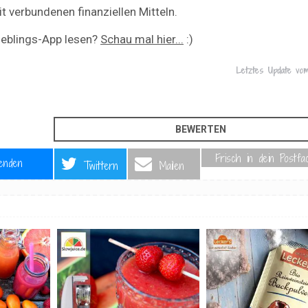
 verbundenen finanziellen Mitteln.
ieblings-App lesen?
Schau mal hier...
:)
Letztes Update v
Frisch in dein Postfa
enden
Twittern
Mailen