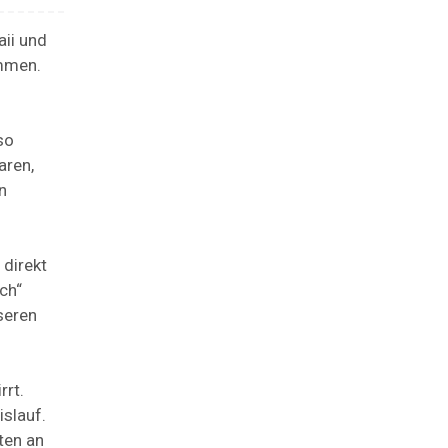
aii und
ammen.
so
aren,
n
 direkt
ch“
seren
rrt.
islauf.
ten an