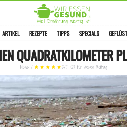
Weil Ernährung wichtig ist!
ARTIKEL
REZEPTE
TIPPS
SPECIALS
GEFLÜS
ONEN QUADRATKILOMETER P
News
/
5
/
5
(
2
)
für diesen Beitrag