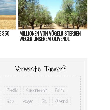
E 350
MILLIONEN VON VÖGELN STERBEN
WEGEN UNSEREM OLIVENÖL
Verwandte Themen?
Plastik
Supermarkt
Politik
Salz
Vegan
Öle
Olivenöl