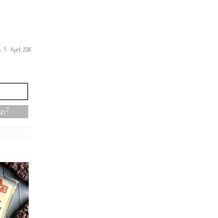
om
3. April 2018
ch?