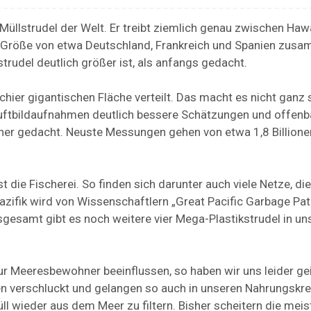
 Müllstrudel der Welt. Er treibt ziemlich genau zwischen Haw
 Größe von etwa Deutschland, Frankreich und Spanien zus
rudel deutlich größer ist, als anfangs gedacht.
chier gigantischen Fläche verteilt. Das macht es nicht ganz 
uftbildaufnahmen deutlich bessere Schätzungen und offenb
isher gedacht. Neuste Messungen gehen von etwa 1,8 Billione
 die Fischerei. So finden sich darunter auch viele Netze, die
Pazifik wird von Wissenschaftlern „Great Pacific Garbage Pat
nsgesamt gibt es noch weitere vier Mega-Plastikstrudel in un
 Meeresbewohner beeinflussen, so haben wir uns leider gei
ren verschluckt und gelangen so auch in unseren Nahrungskre
ll wieder aus dem Meer zu filtern. Bisher scheitern die meis