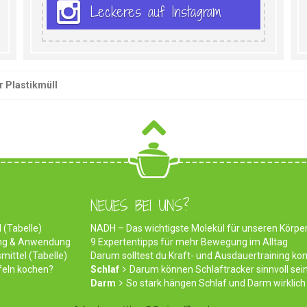
Leckeres auf Instagram
r Plastikmüll
NEUES BEI UNS?
 (Tabelle)
NADH – Das wichtigste Molekül für unseren Körpe
ung & Anwendung
9 Expertentipps für mehr Bewegung im Alltag
mittel (Tabelle)
Darum solltest du Kraft- und Ausdauertraining ko
feln kochen?
Schlaf
Darum können Schlaftracker sinnvoll sei
Darm
So stark hängen Schlaf und Darm wirkli