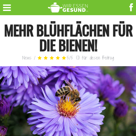
MEHR BLÜHFLÄCHEN FÜR
DIE BIENEN!
News
/
5
/
5
(
1
)
für diesen Beitrag