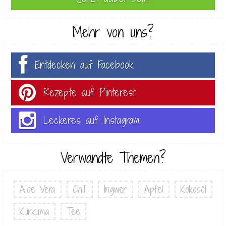
Mehr von uns?
Entdecken auf Facebook
Rezepte auf Pinterest
Leckeres auf Instagram
Verwandte Themen?
Aloe Vera
Chili
Ingwer
Apfel
Kokosöl
Kurkuma
Tee