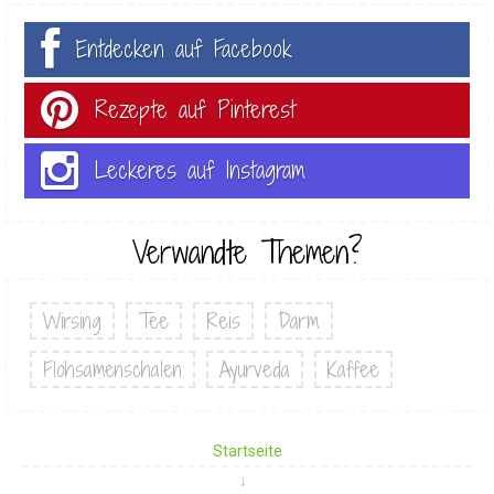
Entdecken auf Facebook
Rezepte auf Pinterest
Leckeres auf Instagram
Verwandte Themen?
Wirsing
Tee
Reis
Darm
Flohsamenschalen
Ayurveda
Kaffee
Startseite