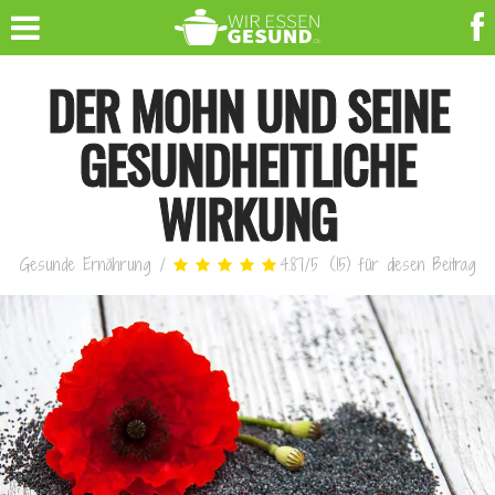
DER MOHN UND SEINE
GESUNDHEITLICHE
WIRKUNG
Gesunde Ernährung
/
4.87
/
5
(
15
)
für diesen Beitrag