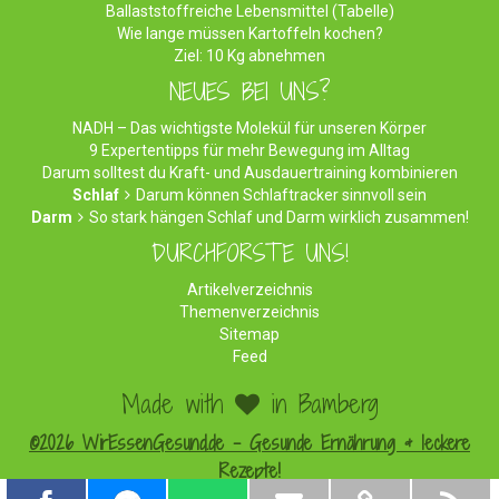
Ballaststoffreiche Lebensmittel (Tabelle)
Wie lange müssen Kartoffeln kochen?
Ziel: 10 Kg abnehmen
NEUES BEI UNS?
NADH – Das wichtigste Molekül für unseren Körper
9 Expertentipps für mehr Bewegung im Alltag
Darum solltest du Kraft- und Ausdauertraining kombinieren
Schlaf
Darum können Schlaftracker sinnvoll sein
Darm
So stark hängen Schlaf und Darm wirklich zusammen!
DURCHFORSTE UNS!
Artikelverzeichnis
Themenverzeichnis
Sitemap
Feed
Made with
in Bamberg
©2026 WirEssenGesund.de - Gesunde Ernährung & leckere
Rezepte!
Impressum
|
Datenschutz
|
Werben