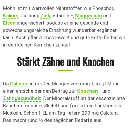
Mohn ist mit wertvollen Nährstoffen wie Phosphor,
Kalium
, Calcium,
Zink
, Vitamin E,
Magnesium
und
Eisen
angereichert, sodass er eine gesunde und
abwechslungsreiche Ernährung wunderbar ergänzen
kann. Auch pflanzliches Eiweiß und gute Fette finden wir
in den kleinen Kernchen zuhauf.
Stärkt Zähne und Knochen
Da
Calcium
in großen Mengen vorkommt, trägt Mohn
einen entscheidenden Beitrag zur
Knochen
– und
Zahngesundheit
. Der Mineralstoff ist der essenziellste
Baustein für unser Skelett und fördert die Funktion der
Muskeln. Schon 1 EL am Tag liefern 290 mg Calcium.
Das macht rund ⅓ des täglichen Bedarfs aus.