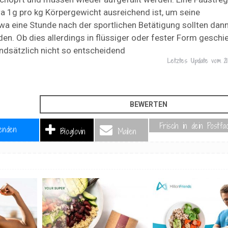
wa 1g pro kg Körpergewicht ausreichend ist, um seine
twa eine Stunde nach der sportlichen Betätigung sollten dan
. Ob dies allerdings in flüssiger oder fester Form geschieh
ndsätzlich nicht so entscheidend
Letztes Update vom
2
Frisch in dein Postfa
enden
Bloglovin
Mailen