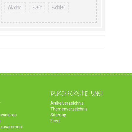
Alkohol
Saft
Schlaf
DURCHFORSTE UNS!
r
Artikelverzeichnis
Themenverzeichnis
mbinieren
Sitemap
n
Feed
ch zusammen!