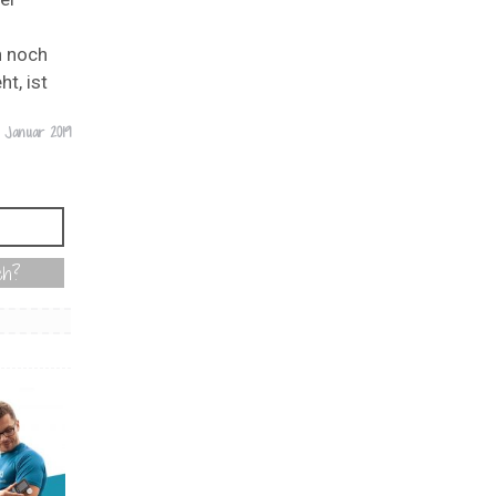
n noch
t, ist
1 Januar 2019
ch?