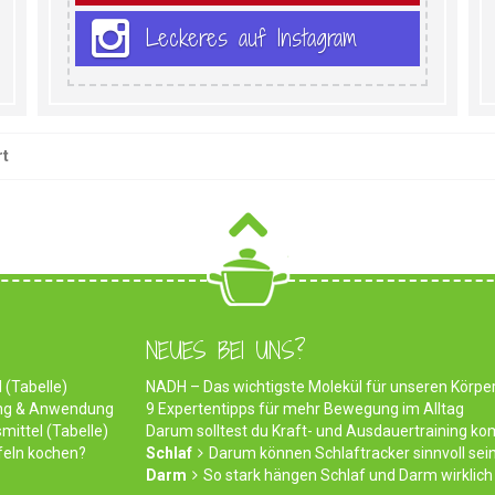
Leckeres auf Instagram
rt
NEUES BEI UNS?
 (Tabelle)
NADH – Das wichtigste Molekül für unseren Körpe
ung & Anwendung
9 Expertentipps für mehr Bewegung im Alltag
mittel (Tabelle)
Darum solltest du Kraft- und Ausdauertraining ko
feln kochen?
Schlaf
Darum können Schlaftracker sinnvoll sei
Darm
So stark hängen Schlaf und Darm wirkli