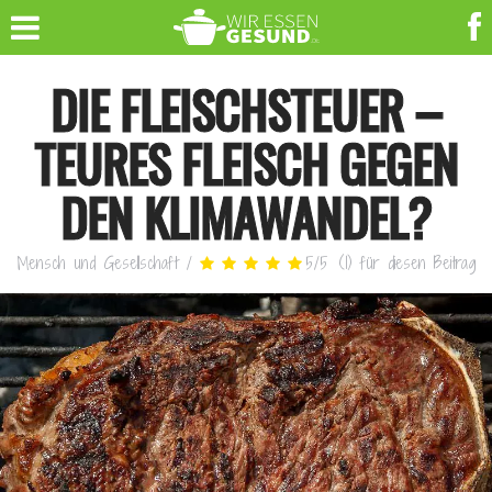
DIE FLEISCHSTEUER –
TEURES FLEISCH GEGEN
DEN KLIMAWANDEL?
Mensch und Gesellschaft
/
5
/
5
(
1
)
für diesen Beitrag