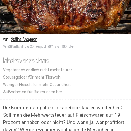
von
Bettina Wagner
Veröffentlicht am
20. August 2019 um 17:00 Uhr
Inhaltsverzeichnis
Vegetarisch endlich nicht mehr teurer
Steuergelder für mehr Tierwohl
Weniger Fleisch für mehr Gesundheit
Außnahmen für Bio müssen her
Die Kommentarspalten in Facebook laufen wieder heiß.
Soll man die Mehrwertsteuer auf Fleischwaren auf 19
Prozent anheben oder nicht? Und wenn ja, wer profitiert
davon? Werden weniger wohlhabende Menschen in