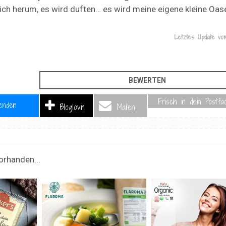
ch herum, es wird duften… es wird meine eigene kleine Oas
Letztes Update v
Frisch in dein Postfa
enden
Bloglovin
Mailen
orhanden...