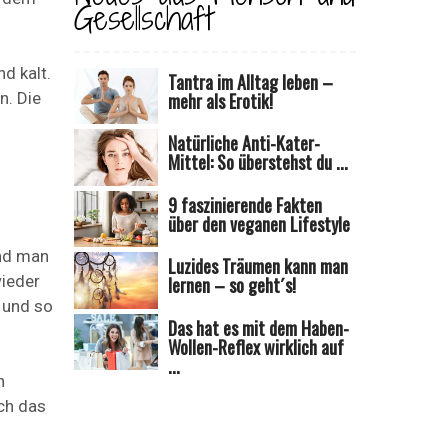
Gesellschaft
d kalt.
Tantra im Alltag leben –
n. Die
mehr als Erotik!
Natürliche Anti-Kater-
Mittel: So überstehst du ...
9 faszinierende Fakten
über den veganen Lifestyle
und man
Luzides Träumen kann man
wieder
lernen – so geht´s!
 und so
Das hat es mit dem Haben-
Wollen-Reflex wirklich auf
...
n
ch das