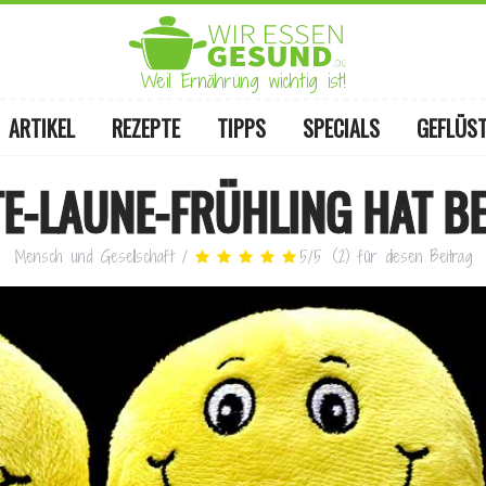
Weil Ernährung wichtig ist!
ARTIKEL
REZEPTE
TIPPS
SPECIALS
GEFLÜS
TE-LAUNE-FRÜHLING HAT B
Mensch und Gesellschaft
/
5
/
5
(
2
)
für diesen Beitrag