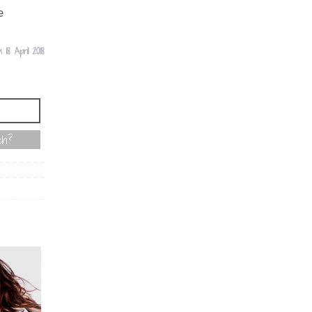
e
om
18 April 2018
ch?