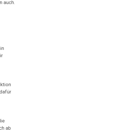
n auch.
in
ir
ktion
 dafür
ie
ch ab