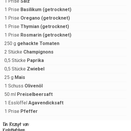
1
Prise
Salz
1
Prise
Basilikum (getrocknet)
1
Prise
Oregano (getrocknet)
1
Prise
Thymian (getrocknet)
1
Prise
Rosmarin (getrocknet)
250
g
gehackte Tomaten
2
Stücke
Champignons
0,5
Stücke
Paprika
0,5
Stücke
Zwiebel
25
g
Mais
1
Schuss
Olivenöl
50
ml
Preiselbeersaft
1
Esslöffel
Agavendicksaft
1
Prise
Pfeffer
Ein Rezept von:
Kochtöpfchen