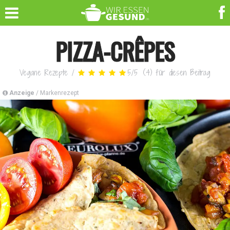
PIZZA-CRÊPES
Vegane Rezepte
/
5
/
5
(
4
)
für diesen Beitrag
Anzeige
/ Markenrezept