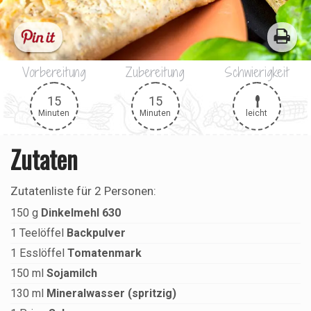
Vorbereitung
Zubereitung
Schwierigkeit
15
15
leicht
Minuten
Minuten
Zutaten
Zutatenliste für
2 Personen
:
150
g
Dinkelmehl 630
1
Teelöffel
Backpulver
1
Esslöffel
Tomatenmark
150
ml
Sojamilch
130
ml
Mineralwasser (spritzig)