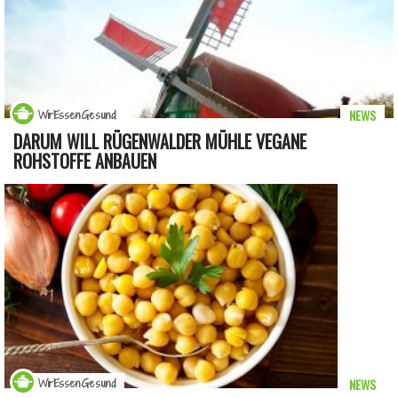
NEWS
WirEssenGesund
DARUM WILL RÜGENWALDER MÜHLE VEGANE
ROHSTOFFE ANBAUEN
NEWS
WirEssenGesund