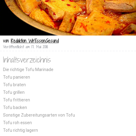
von
Redaktion WirEssenGesund
Veröffentlicht am
17. Mai 2018
Inhaltsverzeichnis
Die richtige Tofu Marinade
Tofu panieren
Tofu braten
Tofu grillen
Tofu frittieren
Tofu backen
Sonstige Zubereitungsarten von Tofu
Tofu roh essen
Tofu richtig lagern