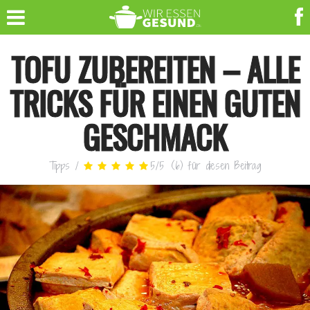
TOFU ZUBEREITEN – ALLE
TRICKS FÜR EINEN GUTEN
GESCHMACK
Tipps
/
5
/
5
(
6
)
für diesen Beitrag