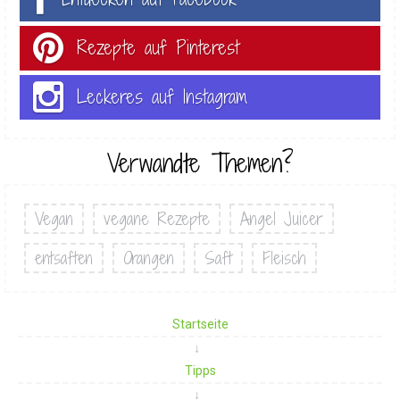
Rezepte auf Pinterest
Leckeres auf Instagram
Verwandte Themen?
Vegan
vegane Rezepte
Angel Juicer
entsaften
Orangen
Saft
Fleisch
Startseite
Tipps