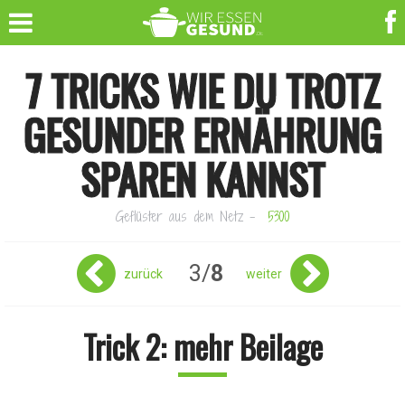
7 TRICKS WIE DU TROTZ
GESUNDER ERNÄHRUNG
SPAREN KANNST
Geflüster aus dem Netz
-
5300
3/
8
zurück
weiter
Trick 2: mehr Beilage