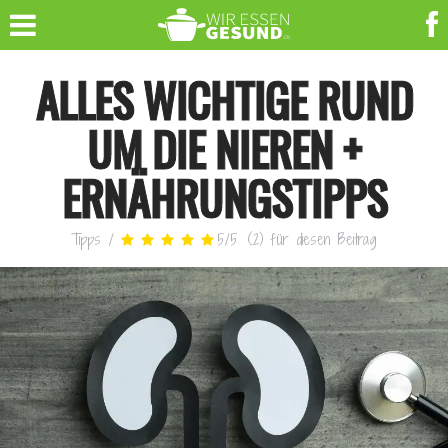
ALLES WICHTIGE RUND
UM DIE NIEREN +
ERNÄHRUNGSTIPPS
Tipps
/
5
/
5
(
2
)
für diesen Beitrag