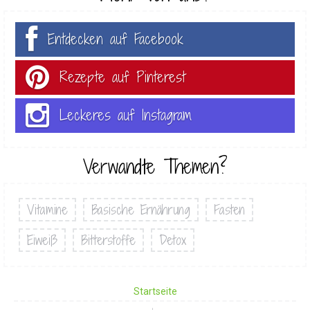
Entdecken auf Facebook
Rezepte auf Pinterest
Leckeres auf Instagram
Verwandte Themen?
Vitamine
Basische Ernährung
Fasten
Eiweiß
Bitterstoffe
Detox
Startseite