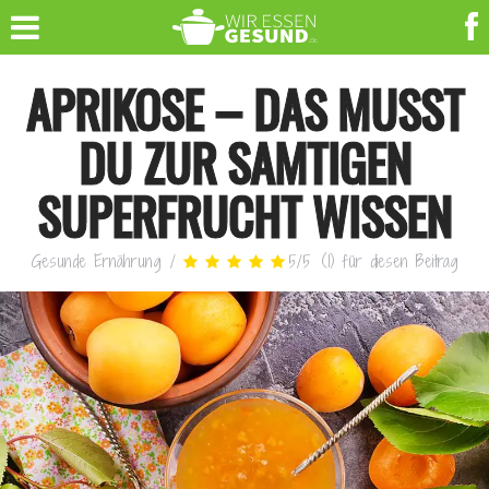
APRIKOSE – DAS MUSST
DU ZUR SAMTIGEN
SUPERFRUCHT WISSEN
Gesunde Ernährung
/
5
/
5
(
1
)
für diesen Beitrag