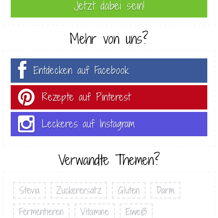
Mehr von uns?
Entdecken auf Facebook
Rezepte auf Pinterest
Leckeres auf Instagram
Verwandte Themen?
Stevia
Zuckerersatz
Gluten
Darm
Fermentieren
Vitamine
Eiweiß