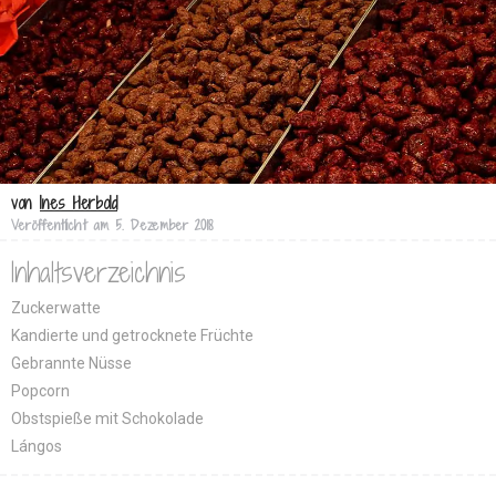
von
Ines Herbold
Veröffentlicht am
5. Dezember 2018
Inhaltsverzeichnis
Zuckerwatte
Kandierte und getrocknete Früchte
Gebrannte Nüsse
Popcorn
Obstspieße mit Schokolade
Lángos