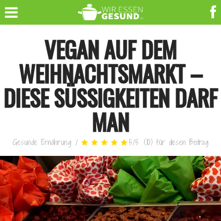
VEGAN AUF DEM
WEIHNACHTSMARKT –
DIESE SÜSSIGKEITEN DARF M
AN
Gesunde Ernährung
/
5
/
5
(
10
)
für diesen Beitrag