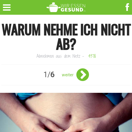
WARUM NEHME ICH NICHT
AB?
Abnehmen aus dem Netz
-
4378
1/
6
weiter