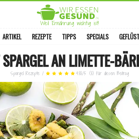
Weil Ernährung wichtig ist!
ARTIKEL
REZEPTE
TIPPS
SPECIALS
GEFLÜS
 SPARGEL AN LIMETTE-BÄ
Spargel Rezepte
/
4.88
/
5
(
8
)
für diesen Beitrag