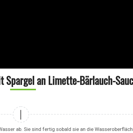
t Spargel an Limette-Bärlauch-Sau
asser ab. Sie sind fertig sobald sie an die Wasseroberfläc