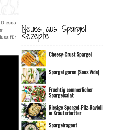
. Dieses
Neues aus Spargel
er
Rezepte
Muss für
Cheesy-Crust Spargel
Spargel garen (Sous Vide)
Fruchtig sommerlicher
Spargelsalat
Riesige Spargel-Pilz-Ravioli
in Kräuterbutter
Spargelragout