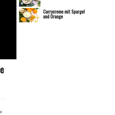
Currycreme mit Spargel
und Orange
ce
he