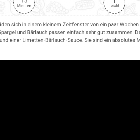
15
leicht
Minuten
iden sich in einem kleinem Zeitfenster von ein paar Wochen
 Spargel und Bärlauch passen einfach sehr gut zusammen. D
und einer Limetten-Bärlauch-Sauce. Sie sind ein absolutes 