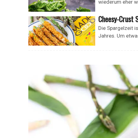
wiederum eher we
Cheesy-Crust 
Die Spargelzeit i
Jahres. Um etwas