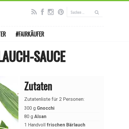
TER
#FAIRKÄUFER
RLAUCH-SAUCE
Zutaten
Zutatenliste für
2 Personen
:
300
g
Gnocchi
80
g
Alsan
1
Handvoll
frischen Bärlauch