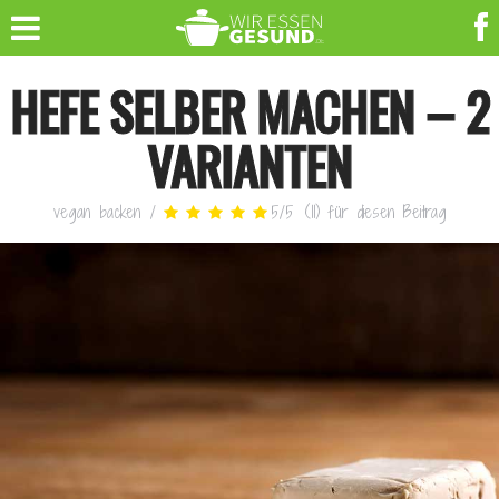
HEFE SELBER MACHEN – 2
VARIANTEN
vegan backen
/
5
/
5
(
11
)
für diesen Beitrag