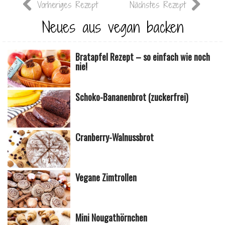
Vorheriges Rezept
Nächstes Rezept
Neues aus vegan backen
Bratapfel Rezept – so einfach wie noch
nie!
Schoko-Bananenbrot (zuckerfrei)
Cranberry-Walnussbrot
Vegane Zimtrollen
Mini Nougathörnchen