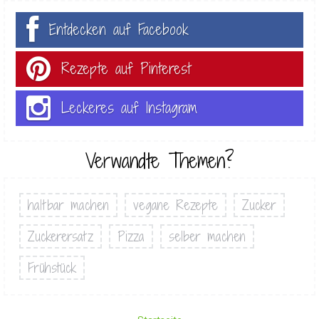
Entdecken auf Facebook
Rezepte auf Pinterest
Leckeres auf Instagram
Verwandte Themen?
haltbar machen
vegane Rezepte
Zucker
Zuckerersatz
Pizza
selber machen
Frühstück