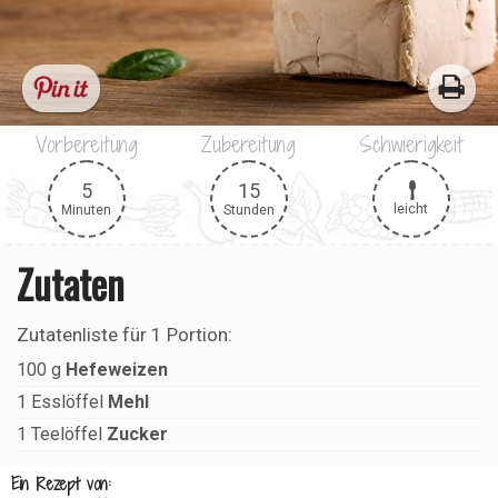
Vorbereitung
Zubereitung
Schwierigkeit
5
15
leicht
Minuten
Stunden
Zutaten
Zutatenliste für
1 Portion
:
100
g
Hefeweizen
1
Esslöffel
Mehl
1
Teelöffel
Zucker
Ein Rezept von: