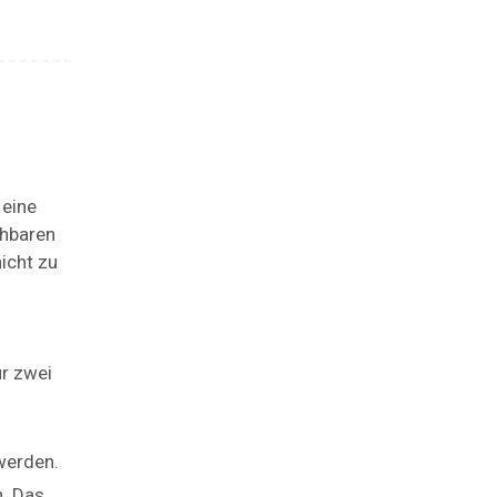
 eine
chbaren
icht zu
r zwei
werden.
. Das