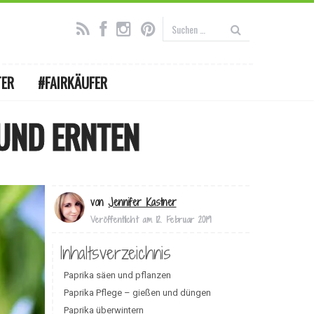
TER
#FAIRKÄUFER
 UND ERNTEN
von
Jennifer Kastner
Veröffentlicht am
12. Februar 2019
Inhaltsverzeichnis
Paprika säen und pflanzen
Paprika Pflege – gießen und düngen
Paprika überwintern