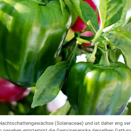
r Nachtschattengewächse (Solanaceae) und ist daher eng ve
sch gesehen entstammt die Gemüsepaprika derselben Gattun