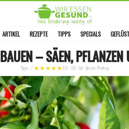
Weil Ernährung wichtig ist!
ARTIKEL
REZEPTE
TIPPS
SPECIALS
GEFLÜS
BAUEN – SÄEN, PFLANZEN
Tipps
/
5
/
5
(
10
)
für diesen Beitrag