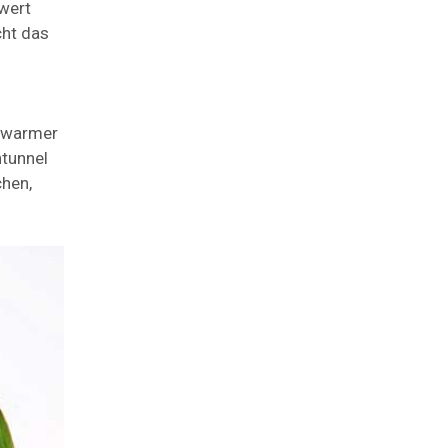
wert
cht das
d warmer
ntunnel
hen,