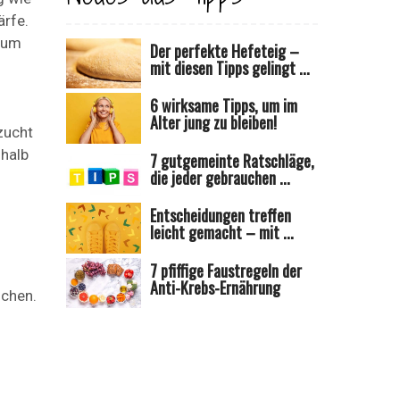
ärfe.
icum
Der perfekte Hefeteig –
mit diesen Tipps gelingt ...
6 wirksame Tipps, um im
n
Alter jung zu bleiben!
zucht
shalb
7 gutgemeinte Ratschläge,
die jeder gebrauchen ...
Entscheidungen treffen
leicht gemacht – mit ...
7 pfiffige Faustregeln der
Anti-Krebs-Ernährung
uchen.