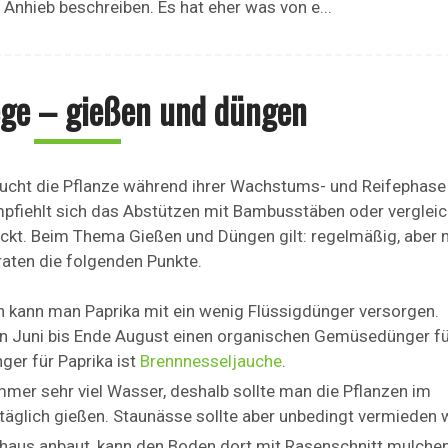
Anhieb beschreiben. Es hat eher was von e...
ege – gießen und düngen
raucht die Pflanze während ihrer Wachstums- und Reifephase
pfiehlt sich das Abstützen mit Bambusstäben oder verglei
nickt. Beim Thema Gießen und Düngen gilt: regelmäßig, aber n
aten die folgenden Punkte.
 kann man Paprika mit ein wenig Flüssigdünger versorgen.
on Juni bis Ende August einen organischen Gemüsedünger fü
ger für Paprika ist
Brennnesseljauche
.
mer sehr viel Wasser, deshalb sollte man die Pflanzen im
glich gießen. Staunässe sollte aber unbedingt vermieden 
aus anbaut, kann den Boden dort mit Rasenschnitt mulchen