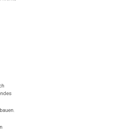
ch
endes
bauen.
en