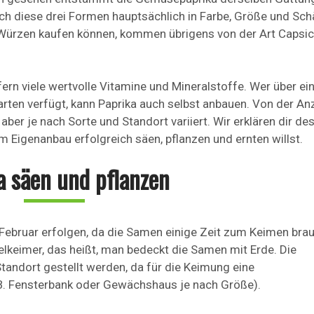
ich diese drei Formen hauptsächlich in Farbe, Größe und Sch
r Würzen kaufen können, kommen übrigens von der Art Caps
efern viele wertvolle Vitamine und Mineralstoffe. Wer über ei
rten verfügt, kann Paprika auch selbst anbauen. Von der An
aber je nach Sorte und Standort variiert. Wir erklären dir de
im Eigenanbau erfolgreich säen, pflanzen und ernten willst.
a säen und pflanzen
Februar erfolgen, da die Samen einige Zeit zum Keimen bra
lkeimer, das heißt, man bedeckt die Samen mit Erde. Die
tandort gestellt werden, da für die Keimung eine
B. Fensterbank oder Gewächshaus je nach Größe).