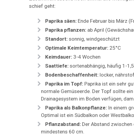
schief geht:
Paprika säen:
Ende Februar bis März (
Paprika pflanzen:
ab April (Gewächshau
Standort:
sonnig, windgeschützt
Optimale Keimtemperatur:
25°C
Keimdauer:
3-4 Wochen
Saattiefe:
sortenabhängig, häufig 1-1,
Bodenbeschaffenheit:
locker, nährsto
Paprika im Topf:
Paprika ist ein sehr g
normale Gemüseerde. Der Topf sollte ein
Drainagesystem im Boden verfügen, damit
Paprika als Balkonpflanze:
In einem gr
Optimal ist ein Südbalkon oder Westbalko
Pflanzabstand:
Der Abstand zwischen d
mindestens 60 cm.