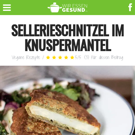
SELLERIESCHNITZEL IM
KNUSPERMANTEL
Vegane Rezepte
/
5
/
5
(
3
)
für diesen Beitrag