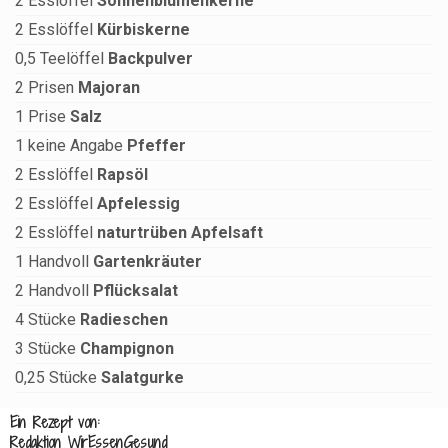
2
Esslöffel
Sonnenblumenkerne
2
Esslöffel
Kürbiskerne
0,5
Teelöffel
Backpulver
2
Prisen
Majoran
1
Prise
Salz
1
keine Angabe
Pfeffer
2
Esslöffel
Rapsöl
2
Esslöffel
Apfelessig
2
Esslöffel
naturtrüben Apfelsaft
1
Handvoll
Gartenkräuter
2
Handvoll
Pflücksalat
4
Stücke
Radieschen
3
Stücke
Champignon
0,25
Stücke
Salatgurke
Ein Rezept von:
Redaktion WirEssenGesund