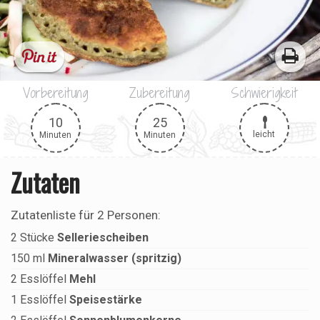
Vorbereitung
Zubereitung
Schwierigkeit
10
25
leicht
Minuten
Minuten
Zutaten
Zutatenliste für
2 Personen
:
2
Stücke
Selleriescheiben
150
ml
Mineralwasser (spritzig)
2
Esslöffel
Mehl
1
Esslöffel
Speisestärke