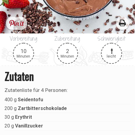
Vorbereitung
Zubereitung
Schwierigkeit
10
2
leicht
Minuten
Minuten
Zutaten
Zutatenliste für
4 Personen
:
400
g
Seidentofu
200
g
Zartbitterschokolade
30
g
Erythrit
20
g
Vanillzucker