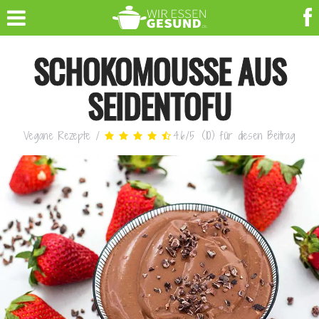
SCHOKOMOUSSE AUS
SEIDENTOFU
Vegane Rezepte
/
4.6
/
5
(
10
)
für diesen Beitrag