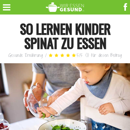
SO LERNEN KINDER
SPINAT ZU ESSEN
Gesunde Ernährung
/
5
/
5
(
1
)
für diesen Beitrag