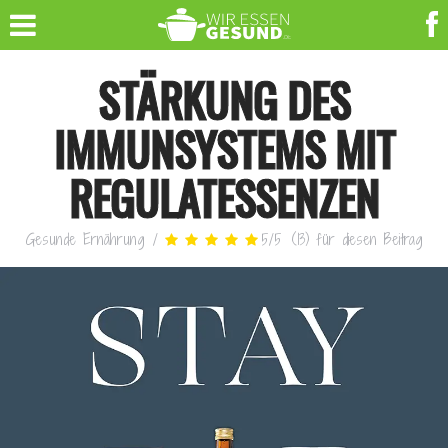
STÄRKUNG DES
IMMUNSYSTEMS MIT
REGULATESSENZEN
Gesunde Ernährung
/
5
/
5
(
13
)
für diesen Beitrag