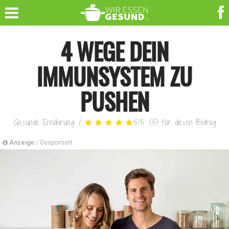
4 WEGE DEIN
IMMUNSYSTEM ZU
PUSHEN
Gesunde Ernährung
/
5
/
5
(
5
)
für diesen Beitrag
Anzeige
/ Gesponsert