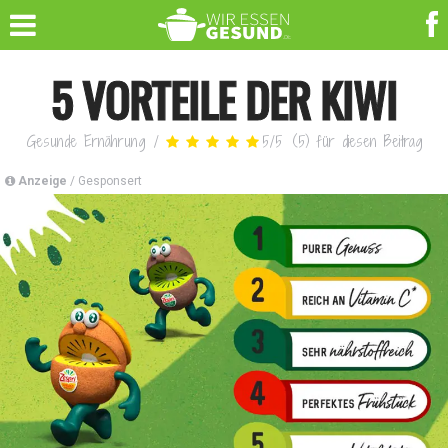
5 VORTEILE DER KIWI
Gesunde Ernährung
/
5
/
5
(
5
)
für diesen Beitrag
Anzeige
/ Gesponsert