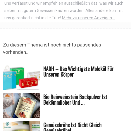
uns verfasst und wir empfehlen ausschließlich das, was wir auch
selber mit gutem Gewissen kaufen würden. Alles andere kommt
uns garantiert nicht in die Tüte!
Mehr zu unseren Anzeigen...
Zu diesem Thema ist noch nichts passendes
vorhanden...
NADH – Das Wichtigste Molekül Für
Unseren Körper
Bio Reinweinstein Backpulver Ist
Bekömmlicher Und ...
Gemüsebrühe Ist Nicht Gleich
Gemüsebrühe!