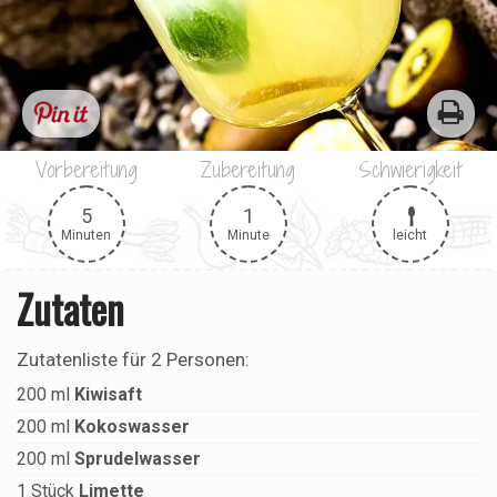
Vorbereitung
Zubereitung
Schwierigkeit
5
1
leicht
Minuten
Minute
Zutaten
Zutatenliste für
2 Personen
:
200
ml
Kiwisaft
200
ml
Kokoswasser
200
ml
Sprudelwasser
1
Stück
Limette