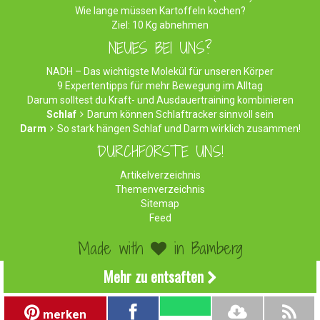
Wie lange müssen Kartoffeln kochen?
Ziel: 10 Kg abnehmen
NEUES BEI UNS?
NADH – Das wichtigste Molekül für unseren Körper
9 Expertentipps für mehr Bewegung im Alltag
Darum solltest du Kraft- und Ausdauertraining kombinieren
Schlaf
Darum können Schlaftracker sinnvoll sein
Darm
So stark hängen Schlaf und Darm wirklich zusammen!
DURCHFORSTE UNS!
Artikelverzeichnis
Themenverzeichnis
Sitemap
Feed
Made with
in Bamberg
©2026 WirEssenGesund.de - Gesunde Ernährung & leckere
Mehr zu entsaften
Rezepte!
Impressum
|
Datenschutz
|
Werben
merken