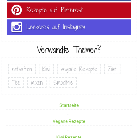
Rezepte auf Pinterest
Leckeres auf Instagram
Verwandte Themen?
entsaften
Kiwi
vegane Rezepte
Zimt
Tee
mixen
Smoothie
Startseite
Vegane Rezepte
Kiwi Rezepte