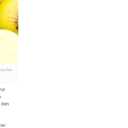
smachen
und
n
n den
iwi