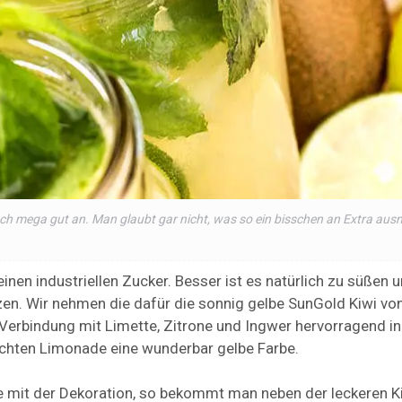
ch mega gut an. Man glaubt gar nicht, was so ein bisschen an Extra au
en industriellen Zucker. Besser ist es natürlich zu süßen 
zen. Wir nehmen die dafür die sonnig gelbe SunGold Kiwi vo
n Verbindung mit Limette, Zitrone und Ingwer hervorragend i
chten Limonade eine wunderbar gelbe Farbe.
 mit der Dekoration, so bekommt man neben der leckeren K