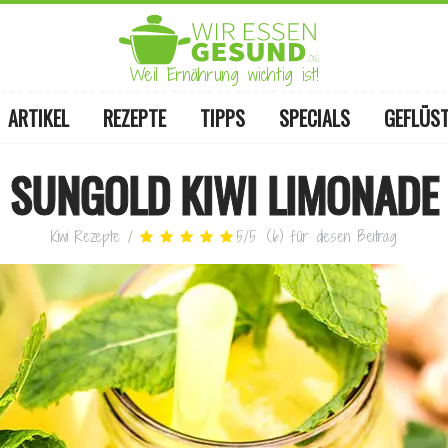
Weil Ernährung wichtig ist!
ARTIKEL
REZEPTE
TIPPS
SPECIALS
GEFLÜS
SUNGOLD KIWI LIMONADE
Kiwi Rezepte
/
5
/
5
(
6
)
für diesen Beitrag