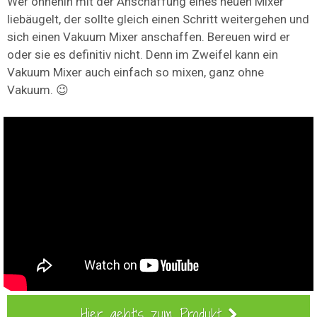
Wer ohnehin mit der Anschaffung eines neuen Mixer
liebäugelt, der sollte gleich einen Schritt weitergehen und
sich einen Vakuum Mixer anschaffen. Bereuen wird er
oder sie es definitiv nicht. Denn im Zweifel kann ein
Vakuum Mixer auch einfach so mixen, ganz ohne
Vakuum. 😉
Hier
geht's zum Produkt