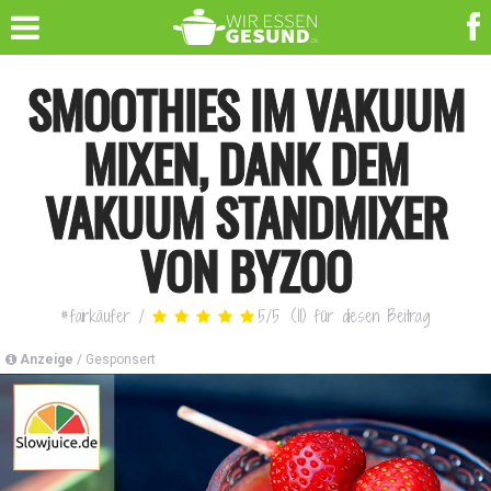
SMOOTHIES IM VAKUUM
MIXEN, DANK DEM
VAKUUM STANDMIXER
VON BYZOO
#fairkäufer
/
5
/
5
(
11
)
für diesen Beitrag
Anzeige
/ Gesponsert