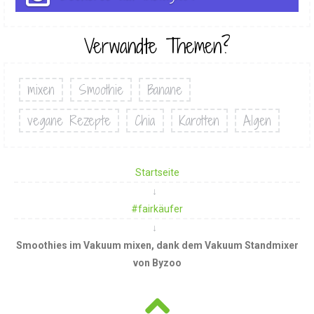
Verwandte Themen?
mixen
Smoothie
Banane
vegane Rezepte
Chia
Karotten
Algen
Startseite
#fairkäufer
Smoothies im Vakuum mixen, dank dem Vakuum Standmixer
von Byzoo