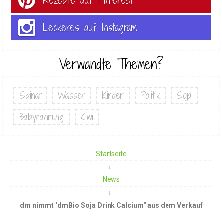
Rezepte auf Pinterest
Leckeres auf Instagram
Verwandte Themen?
Spinat
Wasser
Kinder
Politik
Soja
Babynahrung
Kiwi
Startseite
News
dm nimmt "dmBio Soja Drink Calcium" aus dem Verkauf