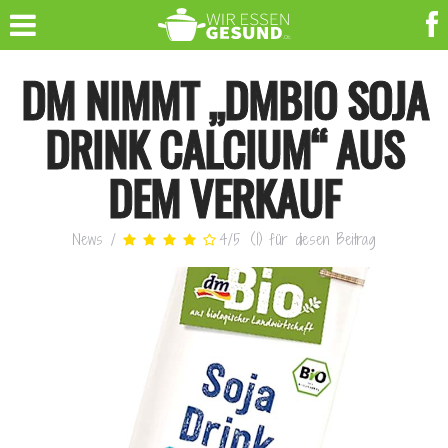
DM NIMMT „DMBIO SOJA
DRINK CALCIUM“ AUS
DEM VERKAUF
News
/
4
/
5
(
1
)
für diesen Beitrag