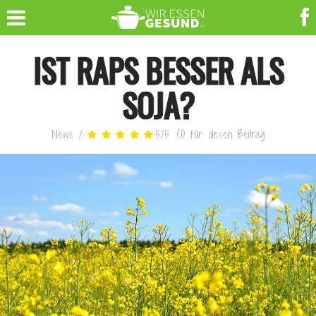
IST RAPS BESSER ALS
SOJA?
News
/
5
/
5
(
1
)
für diesen Beitrag