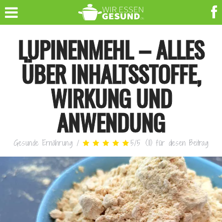
LUPINENMEHL – ALLES
ÜBER INHALTSSTOFFE,
WIRKUNG UND
ANWENDUNG
Gesunde Ernährung
/
5
/
5
(
11
)
für diesen Beitrag