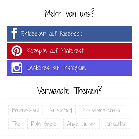
Mehr von uns?
Entdecken auf Facebook
Rezepte auf Pinterest
Leckeres auf Instagram
Verwandte Themen?
Brennnessel
Superfood
Flohsamenschalen
Tee
Rote Beete
Angel Juicer
entsaften