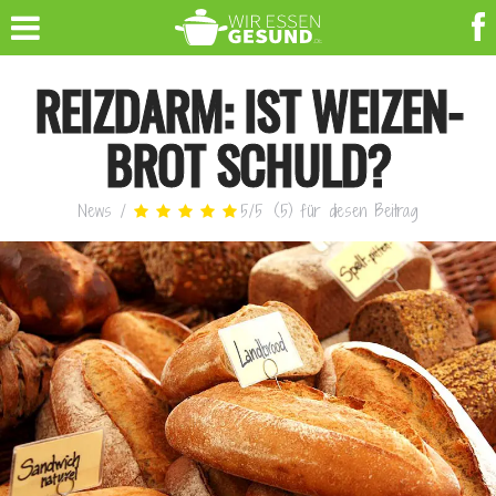
REIZDARM: IST WEIZEN-
BROT SCHULD?
News
/
5
/
5
(
5
)
für diesen Beitrag