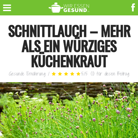
SCHNITTLAUCH – MEHR
ALS EIN WÜRZIGES
KÜCHENKRAUT
Gesunde Ernährung
/
5
/
5
(
1
)
für diesen Beitrag