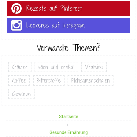
Rezepte auf Pinterest
Leckeres auf Instagram
Verwandte Themen?
Kräuter
säen und ernten
Vitamine
Kaffee
Bitterstoffe
Flohsamenschalen
Gewürze
Startseite
Gesunde Ernährung