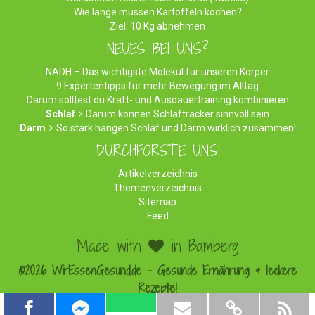
Wie lange müssen Kartoffeln kochen?
Ziel: 10 Kg abnehmen
NEUES BEI UNS?
NADH – Das wichtigste Molekül für unseren Körper
9 Expertentipps für mehr Bewegung im Alltag
Darum solltest du Kraft- und Ausdauertraining kombinieren
Schlaf
Darum können Schlaftracker sinnvoll sein
Darm
So stark hängen Schlaf und Darm wirklich zusammen!
DURCHFORSTE UNS!
Artikelverzeichnis
Themenverzeichnis
Sitemap
Feed
Made with
in Bamberg
©2026 WirEssenGesund.de - Gesunde Ernährung & leckere
Rezepte!
Impressum
|
Datenschutz
|
Werben