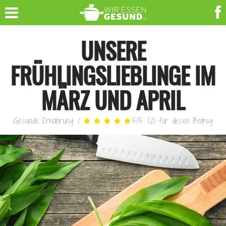
UNSERE
FRÜHLINGSLIEBLINGE IM
MÄRZ UND APRIL
Gesunde Ernährung
/
5
/
5
(
2
)
für diesen Beitrag