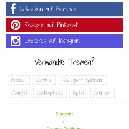
Entdecken auf Facebook
Rezepte auf Pinterest
Leckeres auf Instagram
Verwandte Themen?
Brokkoli
Karotten
Ökologisch Gärtnern
Spargel
Gartenpflege
Apfel
Grünkohl
Startseite
Gesunde Ernährung