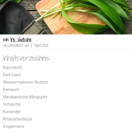
von
Iris Gutsche
Veröffentlicht am
8. April 2022
Inhaltsverzeichnis
Baumkohl
Red Giant
Wassermelonen-Rettich
Bärlauch
Mexikanische Minigurke
Schalotte
Koriander
Rhabarberblüte
Vogelmiere