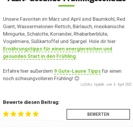
Unsere Favoriten im März und April sind Baumkohl, Red
Giant, Wassermelonen-Rettich, Bärlauch, mexikanische
Minigurke, Schalotte, Koriander, Rhabarberblüte,
Vogelmiere, Süßkartoffel und Spargel. Hole dir hier
Ernährungstipps für einen energiereichen und
gesunden Start in den Frühling
.
Erfahre hier außerdem
9 Gute-Laune Tipps
für einen
noch schwungvolleren Frühling! 😊
Letztes Update vom
8. April 2022
Bewerte diesen Beitrag: