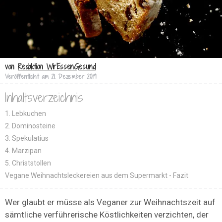
von
Redaktion WirEssenGesund
Veröffentlicht am
21. Dezember 2019
Inhaltsverzeichnis
1. Lebkuchen
2. Dominosteine
3. Spekulatius
4. Marzipan
5. Christstollen
Vegane Weihnachtsleckereien aus dem Supermarkt - Fazit
Wer glaubt er müsse als Veganer zur Weihnachtszeit auf
sämtliche verführerische Köstlichkeiten verzichten, der