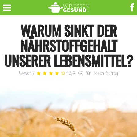
WARUM SINKT DER
NÄHRSTOFFGEHALT
UNSERER LEBENSMITTEL?
Umwelt
/
4.2
/
5
(
5
)
für diesen Beitrag