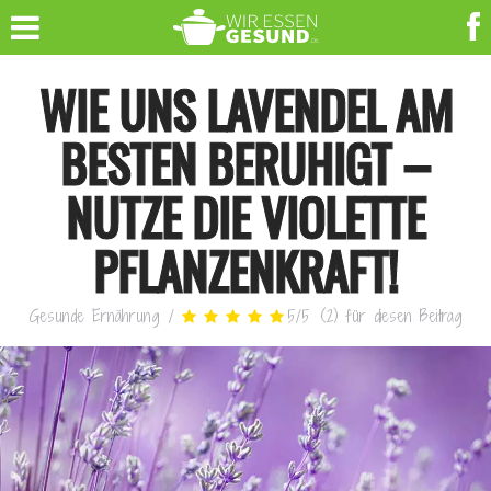
WIE UNS LAVENDEL AM
BESTEN BERUHIGT –
NUTZE DIE VIOLETTE
PFLANZENKRAFT!
Gesunde Ernährung
/
5
/
5
(
2
)
für diesen Beitrag